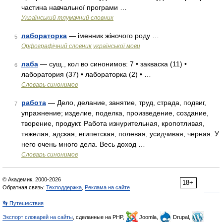
частина навчальної програми …
Український тлумачний словник
лабораторка
— іменник жіночого роду …
5
Орфографічний словник української мови
лаба
— сущ., кол во синонимов: 7 • закваска (11) •
6
лаборатория (37) • лабораторка (2) • …
Словарь синонимов
работа
— Дело, делание, занятие, труд, страда, подвиг,
7
упражнение; изделие, поделка, произведение, создание,
творение, продукт. Работа изнурительная, кропотливая,
тяжелая, адская, египетская, полевая, усидчивая, черная. У
него очень много дела. Весь доход …
Словарь синонимов
© Академик, 2000-2026
18+
Обратная связь:
Техподдержка
,
Реклама на сайте
👣 Путешествия
Экспорт словарей на сайты
, сделанные на PHP,
Joomla,
Drupal,