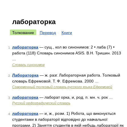
лабораторка
Толкование
Перевод
Книги
лабораторка
— сущ., кол во синонимов: 2 • лаба (7) •
1
работа (118) Словарь синонимов ASIS. В.Н. Тришин. 2013
…
Словарь синонимов
Лабораторка
— ж. разг. Лабораторная работа. Толковый
2
словарь Ефремовой. Т. Ф. Ефремова. 2000 …
Современный толковый словарь русского языка Ефремовой
лабораторка
— лаборат орка, и, род. п. мн. ч. рок …
3
Русский орфографический словарь
лабораторка
— и, ж., розм. 1) Робота, що виконується
4
студентами в лабораторії відповідно до навчальної
програми. 2) Заняття студентів в якій небудь лабораторії як